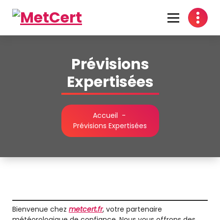
Aller
au
contenu
Certifiez les Traces du Temps
Prévisions
Expertisées
Accueil
-
Prévisions Expertisées
Bienvenue chez
metcert.fr
, votre partenaire
météorologique de confiance. Nous vous offrons des