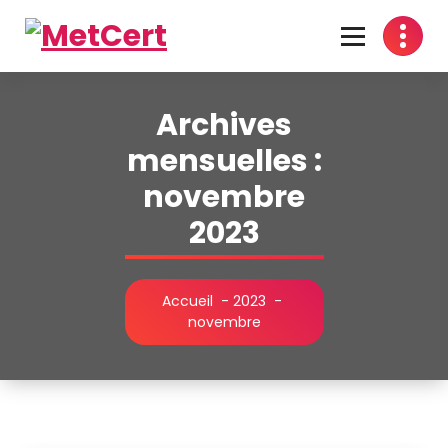
Aller
au
contenu
Certifiez les Traces du Temps
Archives
mensuelles :
novembre
2023
Accueil
-
2023
-
novembre