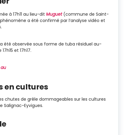
ier
mée à 17h11 au lieu-dit
Muguet
(commune de Saint-
 phénomène a été confirmé par l’analyse vidéo et
.
 a été observée sous forme de tuba résiduel au-
 17h15 et 17h17.
 au
 en cultures
des chutes de grêle dommageables sur les cultures
de Salignac-Eyvigues.
le