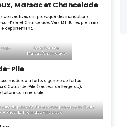
eux, Marsac et Chancelade
ules convectives ont provoqué des inondations
ur-l’Isle et Chancelade. Vers 13 h 10, les premiers
 le département.
r Hugo
Rond Point de
Marsac/Chancelade
e-Pile
euse modérée à forte, a généré de fortes
si à Cours-de-Pile (secteur de Bergerac),
e toiture commerciale.
 suite au passage d’une cellule pluvieuse au Cours-
 – Photo Le Founil des P’tits Loups