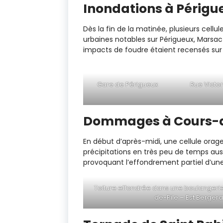
Inondations à Périgu
Dès la fin de la matinée, plusieurs cell
urbaines notables sur Périgueux, Marsac-s
impacts de foudre étaient recensés sur
Gare de Périgueux
Rue Victo
Dommages à Cours-d
En début d’après-midi, une cellule orag
précipitations en très peu de temps aus
provoquant l’effondrement partiel d’un
Toiture effondrée dans une boulangerie
de-Pile – Est Bergerac