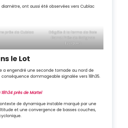
e diamètre, ont aussi été observées vers Cublac
ns près de Cublac
Dégâts à la ferme de Bois
Barrat Près de Salignac
Eyvigues
s le Lot
llule a engendré une seconde tornade au nord de
ns conséquence dommageable signalée vers 18h35.
 18h34 près de Martel
contexte de dynamique instable marqué par une
’altitude et une convergence de basses couches,
cyclonique.