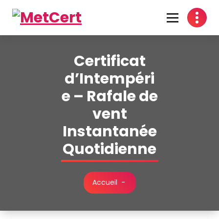
Aller
au
contenu
Certifiez les Traces du Temps
Certificat
d’Intempéri
e – Rafale de
vent
Instantanée
Quotidienne
Accueil
-